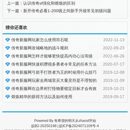
上一篇：
认识传奇sf强化和熔炼的区别
下一篇：
新开传奇必看1-200级之间新手升级常见初级问题
猜你还喜欢
传奇新服网玩家怎么使用符石呢
2022-11-13
传奇新服网攻城略地的战斗规则
2022-09-23
传奇新服网怎样才能够更快提高内功心法等级
2022-06-26
传奇新服网快速积攒很多勇者令常见的任务方法
2020-07-17
传奇新服网弓箭手打胜者为王的时候用什么技巧
2019-12-08
传奇新服网玩家去商城里买大量灵符是不理智的
2019-11-09
传奇新服网在边界村打怪物要锁定目标才会有效
2019-10-21
熔炼精华的获得方法以及如何使用
2019-09-17
Powered By 有希望的明天从
zhaosf
开始
皖B2-20250198
|
皖ICP备2024071109号-4